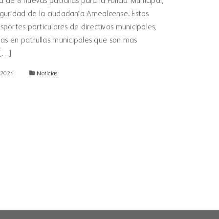
a de 8 nuevas patrullas para la Policía Municipal,
guridad de la ciudadanía Amealcense. Estas
portes particulares de directivos municipales,
das en patrullas municipales que son mas
 […]
 2024
Noticias