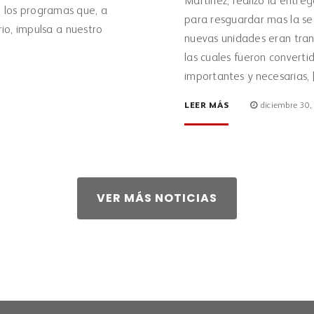
Martínez, realizo la entreg
e los programas que, a
para resguardar mas la se
io, impulsa a nuestro
nuevas unidades eran trans
las cuales fueron converti
importantes y necesarias,
LEER MÁS
diciembre 30,
VER MÁS NOTICIAS